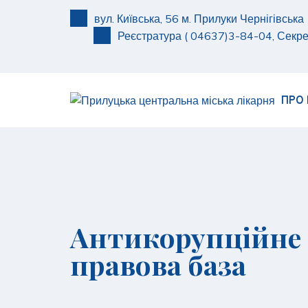
S
вул. Київська, 56 м. Прилуки Чернігівськ
k
Реєстратура ( 04637)3-84-04, Секре
i
p
t
o
ПРО
c
o
n
t
e
n
t
Антикорупційне 
правова база