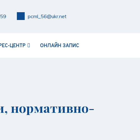
159
pcml_56@ukr.net
РЕС-ЦЕНТР
ОНЛАЙН ЗАПИС
и, нормативно-