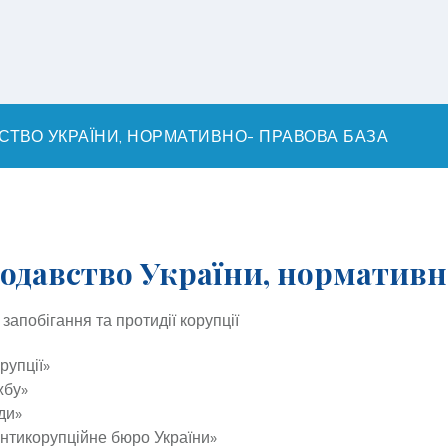
ТВО УКРАЇНИ, НОРМАТИВНО- ПРАВОВА БАЗА
одавство України, нормативн
апобігання та протидії корупції
рупції»
жбу»
ди»
нтикорупційне бюро України»